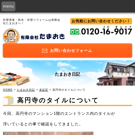
menu
外壁塗装・防水・外壁リフォームは有限会
お気軽にお問い合わせ
ください！
社たまおきへ！
お問い合わせ
フォーム
たまおき日記
HOME
>
たまおき日記
>
未設定
> 高円寺のタイルについて
高円寺のタイルについて
今回、高円寺のマンション1階のエントランス内のタイルが
浮いているとの事で確認をしてきました。