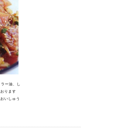
とラー油、し
ております
もおいしゅう