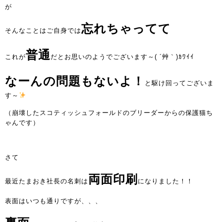
が
忘れちゃってて
そんなことはご自身では
普通
これが
だとお思いのようでございます～( ´艸｀)ｶﾜｲｲ
なーんの問題もないよ！
と駆け回ってございま
す～
（崩壊したスコティッシュフォールドのブリーダーからの保護猫ち
ゃんです）
さて
両面印刷
最近たまおき社長の名刺は
になりました！！
表面はいつも通りですが、、、