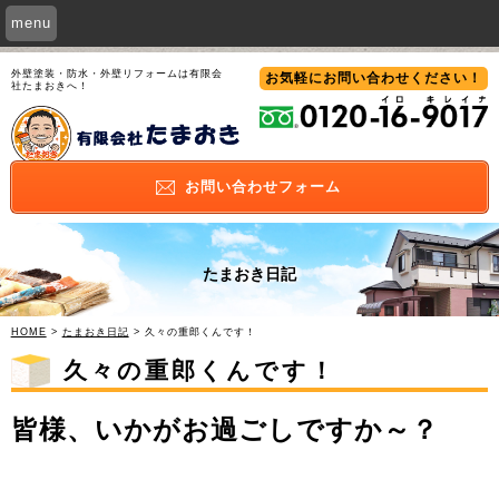
menu
外壁塗装・防水・外壁リフォームは有限会
お気軽にお問い合わせ
ください！
社たまおきへ！
お問い合わせ
フォーム
たまおき日記
HOME
>
たまおき日記
> 久々の重郎くんです！
久々の重郎くんです！
皆様、いかがお過ごしですか～？