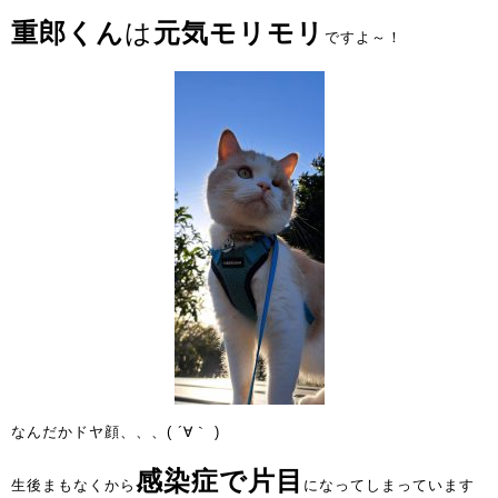
重郎くん
は
元気モリモリ
ですよ～！
なんだかドヤ顔、、、( ´∀｀ )
感染症で片目
生後まもなくから
になってしまっています