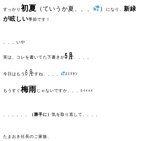
初夏
（ていうか夏、、、
）
新緑
すっかり
になり、
が眩しい
季節です！
、、、いや
㋄
実は、コレを書いてた下書きが
で、、、、
㋅
今日はもう
ですね、、、、
ｽﾐﾏｾﾝ
梅雨
もうすぐ
じゃないですか、、、ﾋｨｨｨｨ
（勝手に）
、、、、、、
気を取り直して、、、、
たまおき社長のご家族、