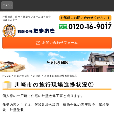
menu
外壁塗装・防水・外壁リフォームは有限会
お気軽にお問い合わせ
ください！
社たまおきへ！
お問い合わせ
フォーム
たまおき日記
HOME
>
たまおき日記
>
未設定
> 川崎市の施行現場進捗状況①
川崎市の施行現場進捗状況①
個人様の一戸建て住宅の外壁改修工事と成ります。
作業内容としては、仮設足場の設営、建物全体の高圧洗浄、屋根塗
装、外壁塗装、